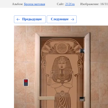
Альбом:
Бронза матовая
Сайт:
212f.ru
Изображение: 16/31
Предыдущее
Следующее